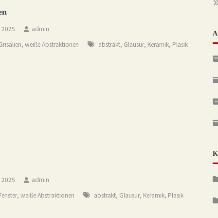
en
, 2025
admin
A
,
,
,
,
Grisalien
weiße Abstraktionen
abstrakt
Glausur
Keramik
Plasik
K
, 2025
admin
,
,
,
,
Fenster
weiße Abstraktionen
abstrakt
Glausur
Keramik
Plasik