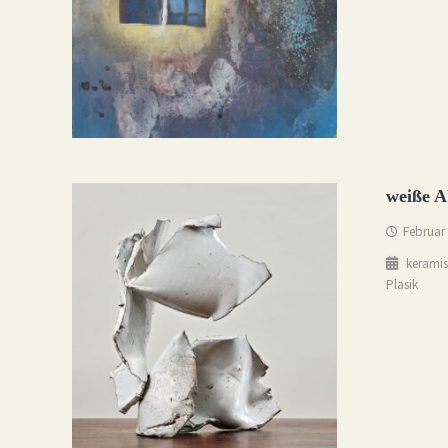
weiße A
Februar
keramis
Plasik