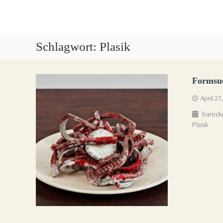
Skip
to
content
Ludwig
Quaas
Schlagwort:
Plasik
Kunst
Plastiken
|
Formsu
Bilder
|
April 27
Installationen
barock
Plasik