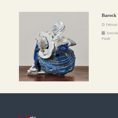
Barock
Februar
barock
Plasik
Meta