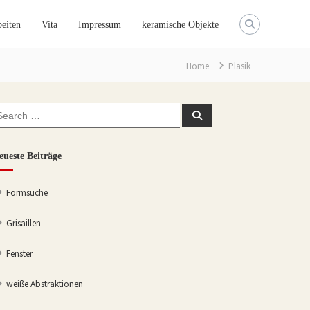
eiten
Vita
Impressum
keramische Objekte
Home
Plasik
earch
Search
or:
eueste Beiträge
Formsuche
Grisaillen
Fenster
weiße Abstraktionen