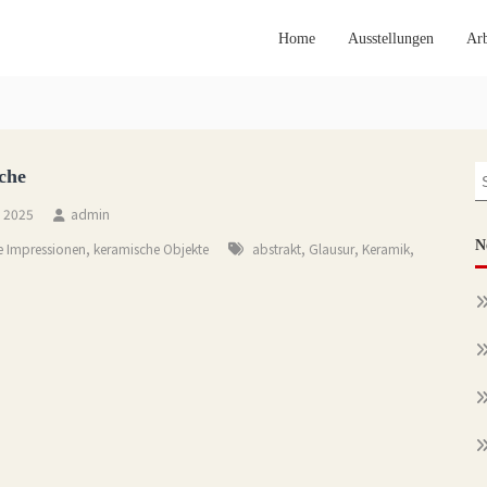
Home
Ausstellungen
Arb
S
che
f
, 2025
admin
,
,
,
,
N
e Impressionen
keramische Objekte
abstrakt
Glausur
Keramik