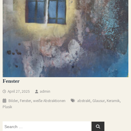
Fenster
April 27, 2025
admin
,
,
,
,
,
Bilder
Fenster
weiße Abstraktionen
abstrakt
Glausur
Keramik
Plasik
Search
Search
for: