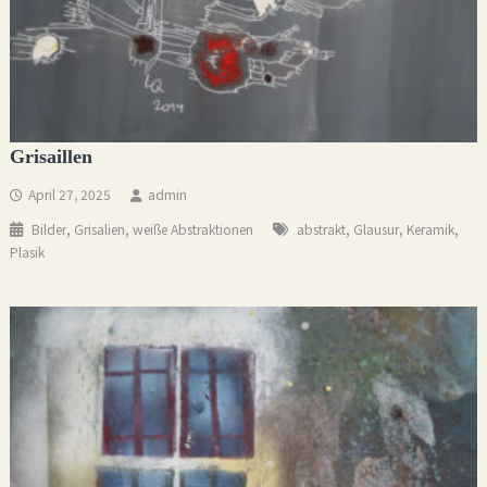
Grisaillen
April 27, 2025
admin
,
,
,
,
,
Bilder
Grisalien
weiße Abstraktionen
abstrakt
Glausur
Keramik
Plasik