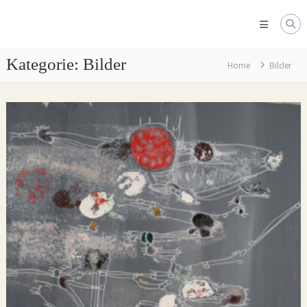
Skip
to
content
Ludwig
Quaas
Kategorie:
Bilder
Home
Bilder
Kunst
Plastiken
|
Bilder
|
Installationen