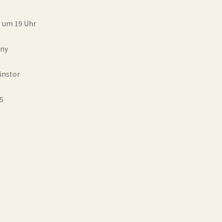
15 um 19 Uhr
gny
instor
15